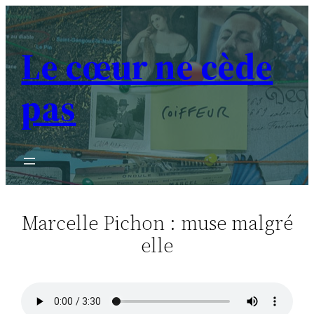
Aller
au
Le cœur ne cède
contenu
pas
Marcelle Pichon : muse malgré
elle